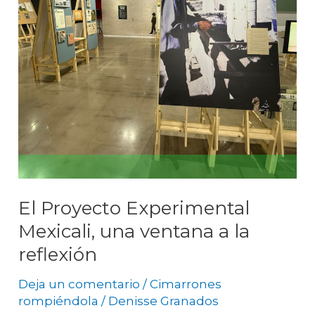
ventana
a
la
reflexión
El Proyecto Experimental
Mexicali, una ventana a la
reflexión
Deja un comentario
/
Cimarrones
rompiéndola
/
Denisse Granados