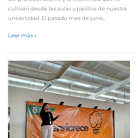
cultivan desde las aulas y pasillos de nuestra
universidad. El pasado mes de junio,
Leer más »
Charla
sobre
seguridad
digital
en
la
FCA