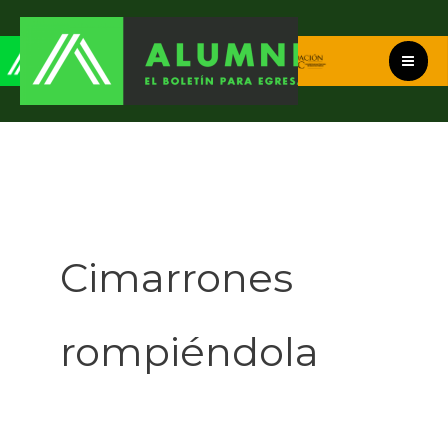
Ir
al
contenido
Cimarrones
rompiéndola