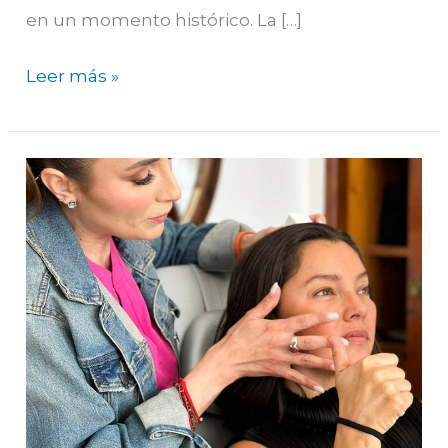
en un momento histórico. La […]
Leer más »
11
años
de
crear
belleza:
Dra.
Karen
Carrillo