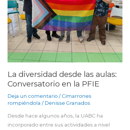
en
la
PFIE
La diversidad desde las aulas:
Conversatorio en la PFIE
Deja un comentario
/
Cimarrones
rompiéndola
/
Denisse Granados
Desde hace algunos años, la UABC ha
incorporado entre sus actividades a nivel