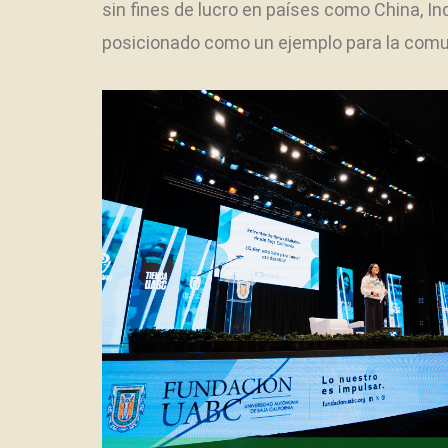
sin fines de lucro en países como China, In
posicionado como un ejemplo para la comu